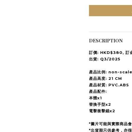
DESCRIPTION
訂價: HKD$380, 訂
出貨: Q3/2025
產品比例: non-scal
產品高度: 21 CM
產品材質: PVC.ABS
產品配件:
本體x1
替換手型x2
電擊衝擊錨x2
*圖片可能與實際商品
*出貨期只供參考，亦