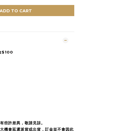
ADD TO CART
金$100
e
會有些許差異，敬請見諒。
很大機會延遲派貨或出貨，訂金並不會因此