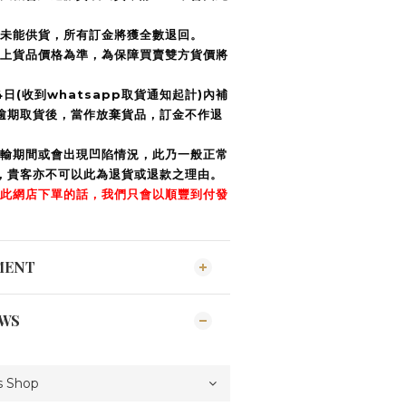
商未能供貨，所有訂金將獲全數退回。
據上貨品價格為準，為保障買賣雙方貨價將
日(收到whatsapp取貨通知起計)內補
逾期取貨後，當作放棄貨品，訂金不作退
運輸期間或會出現凹陷情況，此乃一般正常
，貴客亦不可以此為退貨或退款之理由。
經此網店下單的話，我們只會以順豐到付發
MENT
EWS