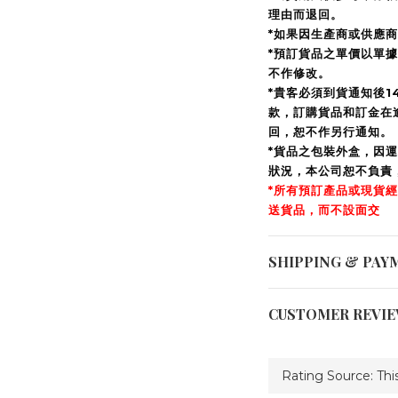
理由而退回。
*如果因生產商或供應
*預訂貨品之單價以單
不作修改。
*貴客必須到貨通知後14
款，訂購貨品和訂金在
回，恕不作另行通知。
*貨品之包裝外盒，因
狀況，本公司恕不負責
*所有預訂產品或現貨
送貨品，而不設面交
SHIPPING & PAY
CUSTOMER REVI