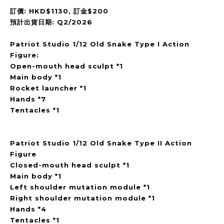
訂價: HKD$1130, 訂金$200
預計出貨日期: Q2/2026
Patriot Studio 1/12 Old Snake Type I Action
Figure:
Open-mouth head sculpt *1
Main body *1
Rocket launcher *1
Hands *7
Tentacles *1
Patriot Studio 1/12 Old Snake Type II Action
Figure
Closed-mouth head sculpt *1
Main body *1
Left shoulder mutation module *1
Right shoulder mutation module *1
Hands *4
Tentacles *1