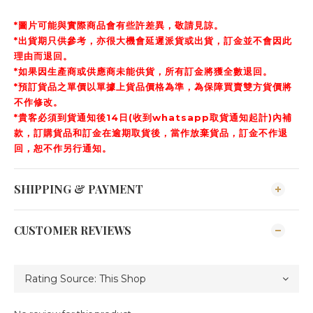
*圖片可能與實際商品會有些許差異，敬請見諒。
*出貨期只供參考，亦很大機會延遲派貨或出貨，訂金並不會因此
理由而退回。
*如果因生產商或供應商未能供貨，所有訂金將獲全數退回。
*預訂貨品之單價以單據上貨品價格為準，為保障買賣雙方貨價將
不作修改。
*貴客必須到貨通知後14日(收到whatsapp取貨通知起計)內補
款，訂購貨品和訂金在逾期取貨後，當作放棄貨品，訂金不作退
回，恕不作另行通知。
SHIPPING & PAYMENT
CUSTOMER REVIEWS