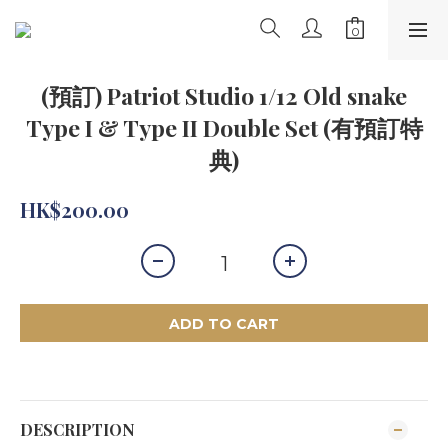
(預訂) Patriot Studio 1/12 Old snake
Type I & Type II Double Set (有預訂特
典)
HK$200.00
ADD TO CART
DESCRIPTION