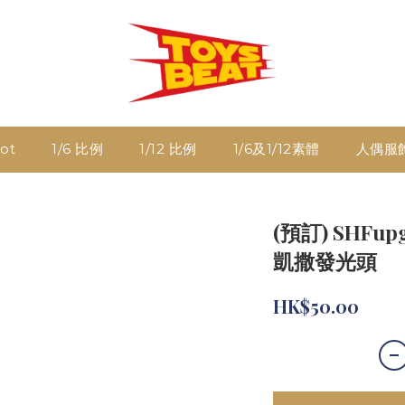
ot
1/6 比例
1/12 比例
1/6及1/12素體
人偶服
(預訂) SHFup
凱撒發光頭
HK$50.00