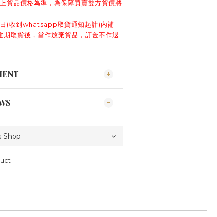
據上貨品價格為準，為保障買賣雙方貨價將
日(收到whatsapp取貨通知起計)內補
逾期取貨後，當作放棄貨品，訂金不作退
MENT
EWS
duct