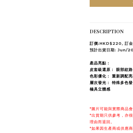
DESCRIPTION
訂價:
HKD$220, 訂金
預計出貨日期: Jun/2
產品亮點：
皮套級還原： 眼部紋
色彩優化： 重新調配
層次發光： 特殊多色
極具立體感
*圖片可能與實際商品
*出貨期只供參考，亦
理由而退回。
*如果因生產商或供應