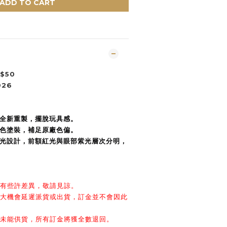
ADD TO CART
$50
026
路全新重製，擺脫玩具感。
亮色塗裝，補足原廠色偏。
發光設計，前額紅光與眼部紫光層次分明，
會有些許差異，敬請見諒。
很大機會延遲派貨或出貨，訂金並不會因此
商未能供貨，所有訂金將獲全數退回。