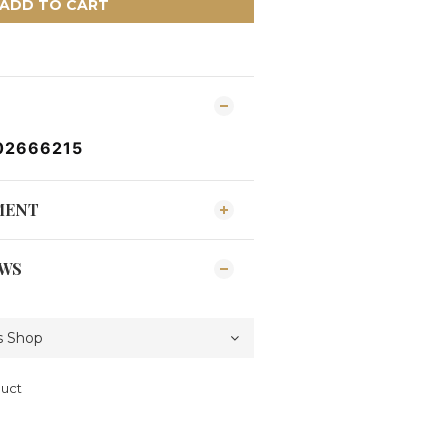
ADD TO CART
02666215
MENT
EWS
duct