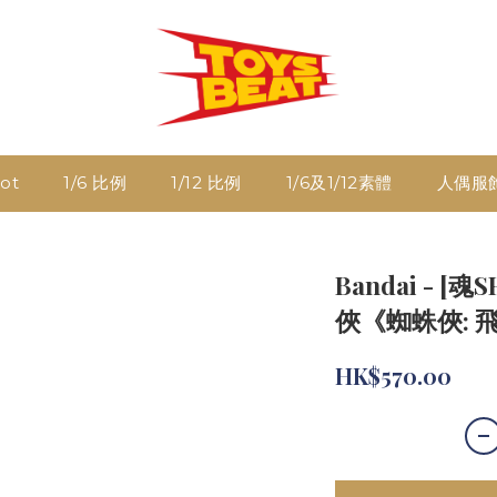
ot
1/6 比例
1/12 比例
1/6及1/12素體
人偶服
Bandai - [
俠《蜘蛛俠:
HK$570.00