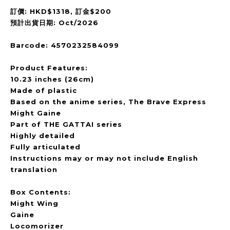
訂價: HKD$1318, 訂金$200
預計出貨日期: Oct/2026
Barcode: 4570232584099
Product Features:
10.23 inches (26cm)
Made of plastic
Based on the anime series, The Brave Express
Might Gaine
Part of THE GATTAI series
Highly detailed
Fully articulated
Instructions may or may not include English
translation
Box Contents:
Might Wing
Gaine
Locomorizer