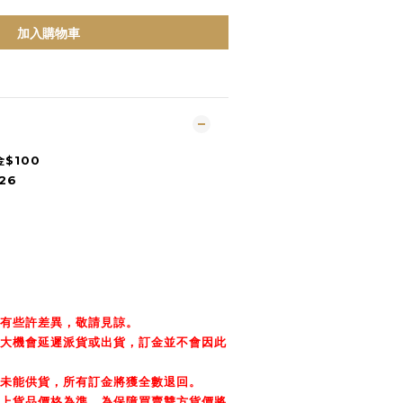
加入購物車
金$100
26
會有些許差異，敬請見諒。
很大機會延遲派貨或出貨，訂金並不會因此
商未能供貨，所有訂金將獲全數退回。
據上貨品價格為準，為保障買賣雙方貨價將