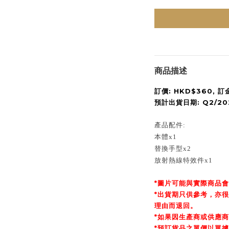
商品描述
訂價: HKD$360, 訂
預計出貨日期: Q2/20
產品配件:
本體x1
替換手型x2
放射熱線特效件x1
*圖片可能與實際商品
*出貨期只供參考，亦
理由而退回。
*如果因生產商或供應
*預訂貨品之單價以單