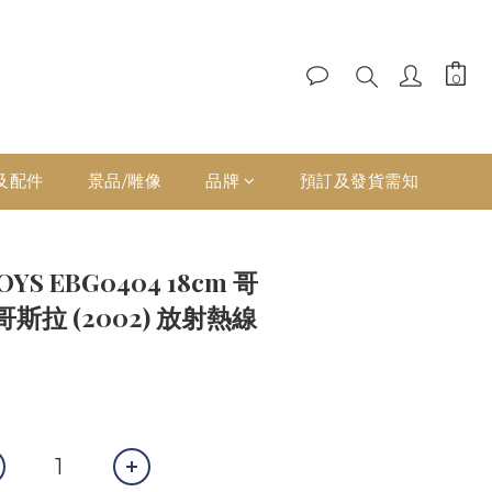
及配件
景品/雕像
品牌
預訂及發貨需知
OYS EBG0404 18cm 哥
拉 (2002) 放射熱線