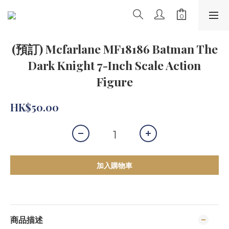
(預訂) Mcfarlane MF18186 Batman The
Dark Knight 7-Inch Scale Action
Figure
HK$50.00
加入購物車
商品描述