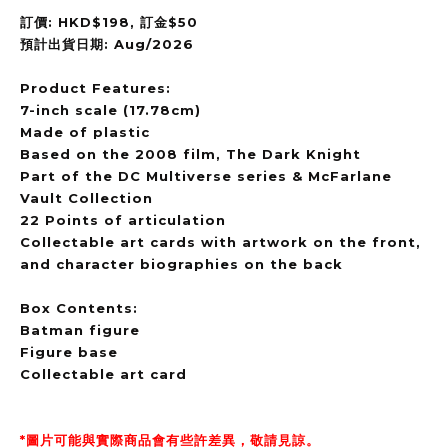
訂價: HKD$198, 訂金$50
預計出貨日期: Aug/2026
Product Features:
7-inch scale (17.78cm)
Made of plastic
Based on the 2008 film, The Dark Knight
Part of the DC Multiverse series & McFarlane
Vault Collection
22 Points of articulation
Collectable art cards with artwork on the front,
and character biographies on the back
Box Contents:
Batman figure
Figure base
Collectable art card
*圖片可能與實際商品會有些許差異，敬請見諒。