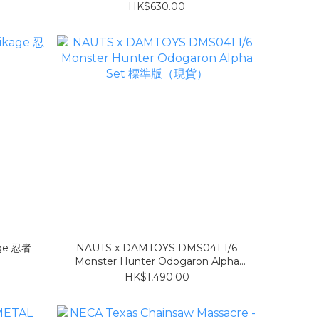
貨）
HK$630.00
age 忍者
NAUTS x DAMTOYS DMS041 1/6
Monster Hunter Odogaron Alpha
Set 標準版（現貨）
HK$1,490.00