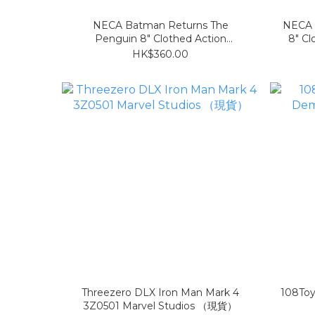
NECA Batman Returns The
NECA 
Penguin 8" Clothed Action
8" C
Figure（現貨）
HK$360.00
Threezero DLX Iron Man Mark 4
108Toy
3Z0501 Marvel Studios （現貨）