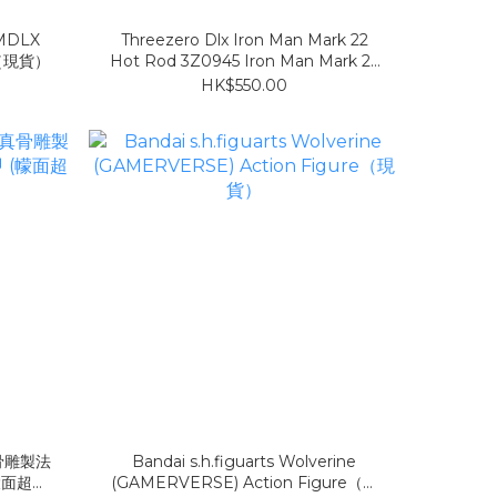
 MDLX
Threezero Dlx Iron Man Mark 22
me（現貨）
Hot Rod 3Z0945 Iron Man Mark 22
Hot（現貨）
HK$550.00
 真骨雕製法
Bandai s.h.figuarts Wolverine
幪面超人
(GAMERVERSE) Action Figure（現