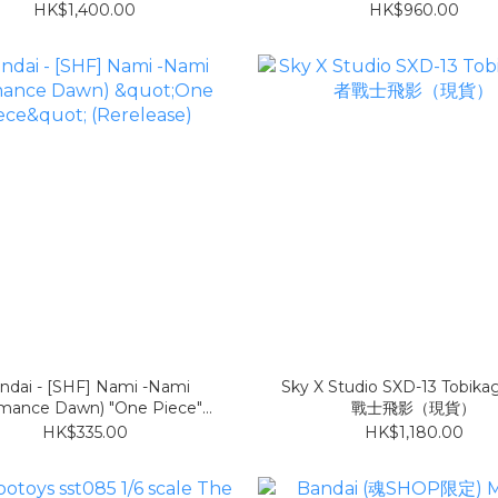
鎧武) （現貨）
HK$1,400.00
HK$960.00
ndai - [SHF] Nami -Nami
Sky X Studio SXD-13 Tobik
mance Dawn) "One Piece"
戰士飛影（現貨）
(Rerelease)
HK$335.00
HK$1,180.00