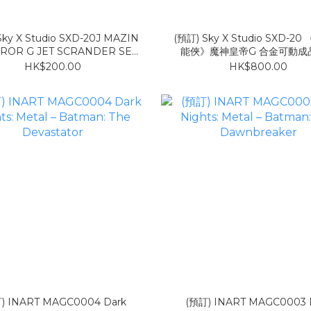
Sky X Studio SXD-20J MAZIN
(預訂) Sky X Studio SXD-2
ROR G JET SCRANDER SET
能俠》魔神皇帝G 合金可動成
(飛翼套裝)
HK$200.00
HK$800.00
) INART MAGC0004 Dark
(預訂) INART MAGC0003 