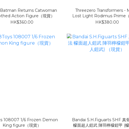
Batman Returns Catwoman
Threezero Transformers -
lothed Action Figure（現貨）
Lost Light Rodimus Pri
HK$360.00
HK$380.00
s 108007 1/6 Frozen Demon
Bandai S.H.Figuarts SHF
King figure（現貨）
幪面超人鎧武 陣羽檸檬鎧甲 (