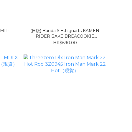
IMIT-
(日版) Banda S.H.Figuarts KAMEN
RIDER BAKE BREACOOKIE
FORM（現貨）
HK$690.00