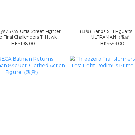
ys 35739 Ultra Street Fighter
(日版) Banda S.H.Figuarts 
he Final Challengers T. Hawk
ULTRAMAN（現貨）
1/12 Figure（現貨）
HK$198.00
HK$699.00