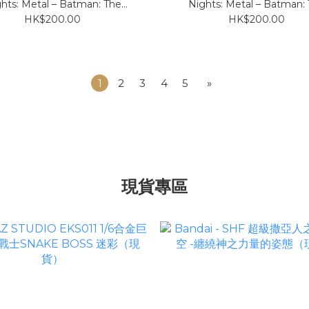
hts: Metal – Batman: The
Nights: Metal – Batman:
Devastator
Dawnbreaker
HK$200.00
HK$200.00
1
2
3
4
5
»
現貨專區