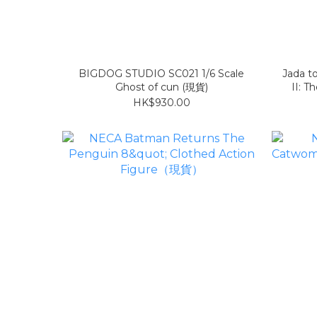
BIGDOG STUDIO SC021 1/6 Scale
Jada to
Ghost of cun (現貨)
II: T
HK$930.00