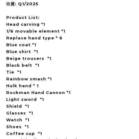
出貨: Q1/2025
Product List:
Head carving *1
1/6 movable element *1
Replace hand type * 6
Blue coat *1
Blue shirt *1
Beige trousers *1
Black belt *1
Tie *1
Rainbow smash *1
Hulk hand * 1
Rockman Hand Cannon *1
Light sword *1
Shield *1
Glasses *1
Watch *1
Shoes *1
Coffee cup *1