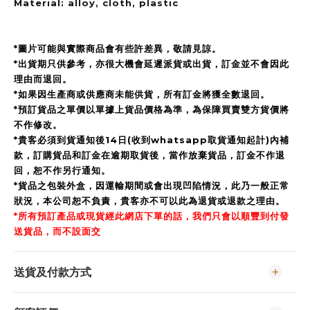
Material: alloy, cloth, plastic
*圖片可能與實際商品會有些許差異，敬請見諒。
*出貨期只供參考，亦很大機會延遲派貨或出貨，訂金並不會因此
理由而退回。
*如果因生產商或供應商未能供貨，所有訂金將獲全數退回。
*預訂貨品之單價以單據上貨品價格為準，為保障買賣雙方貨價將
不作修改。
*貴客必須到貨通知後14日(收到whatsapp取貨通知起計)內補
款，訂購貨品和訂金在逾期取貨後，當作放棄貨品，訂金不作退
回，恕不作另行通知。
*貨品之包裝外盒，因運輸期間或會出現凹陷情況，此乃一般正常
狀況，本公司恕不負責，貴客亦不可以此為退貨或退款之理由。
*所有預訂產品或現貨經此網店下單的話，我們只會以順豐到付發
送貨品，而不設面交
送貨及付款方式