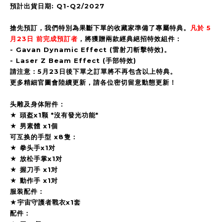
預計出貨日期: Q1-Q2/2027
搶先預訂，我們特別為果斷下單的收藏家準備了專屬特典。
凡於 5
月23日 前完成預訂者
，將獲贈兩款經典絕招特效組件：
- Gavan Dynamic Effect (雷射刀斬擊特效)。
- Laser Z Beam Effect (手部特效)
請注意：5月23日後下單之訂單將不再包含以上特典。
更多精細官圖會陸續更新，請各位密切留意動態更新！
头雕及身体附件：
★ 頭盔x1颗 *沒有發光功能*
★ 男素體 x1個
可互换的手型 x8隻：
★ 拳头手x1对
★ 放松手掌x1对
★ 握刀手 x1对
★ 動作手 x1对
服装配件：
★宇宙守護者戰衣x1套
配件：