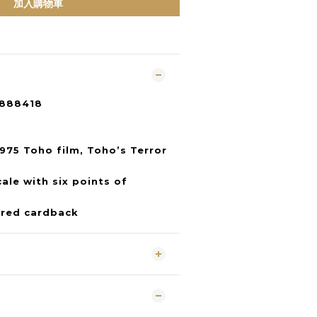
加入購物車
9888418
1975 Toho film, Toho’s Terror
cale with six points of
ered cardback