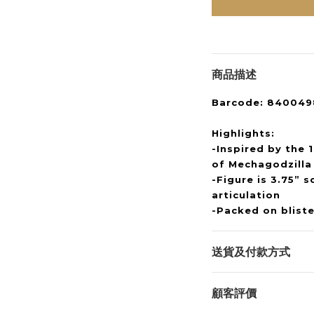
商品描述
Barcode: 84004
Highlights:
-Inspired by the 
of Mechagodzilla
-Figure is 3.75” s
articulation
-Packed on blist
送貨及付款方式
顧客評價